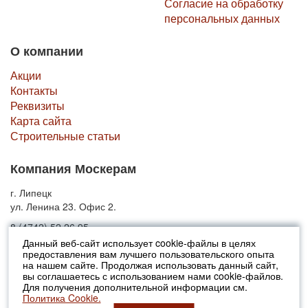
Согласие на обработку
персональных данных
О компании
Акции
Контакты
Реквизиты
Карта сайта
Строительные статьи
Компания Москерам
г. Липецк
ул. Ленина 23. Офис 2.
8 (4742) 52 26 95
Данный веб-сайт использует cookie-файлы в целях
предоставления вам лучшего пользовательского опыта
© 2010-2026 Москерам
на нашем сайте. Продолжая использовать данный сайт,
Указанные на сайте цены не являются публичной офертой (ст.435 ГК
вы соглашаетесь с использованием нами cookie-файлов.
РФ).
Для получения дополнительной информации см.
Стоимость и наличие товара просьба уточнять в офисах продаж....
Политика Cookie.