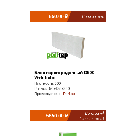
650.00
Цена за шт.
Блок перегородочный D500
Wehrhahn
Плотность: 500
Размер: 50x625x250
Производитель:
Poritep
3
Цена за м
5650.00
(с доставкой)