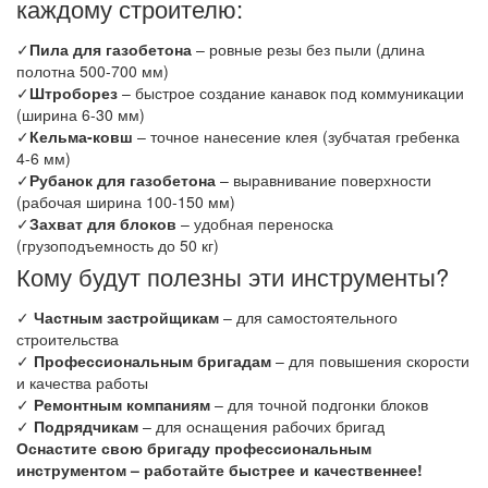
каждому строителю:
✓
Пила для газобетона
– ровные резы без пыли (длина
полотна 500-700 мм)
✓
Штроборез
– быстрое создание канавок под коммуникации
(ширина 6-30 мм)
✓
Кельма-ковш
– точное нанесение клея (зубчатая гребенка
4-6 мм)
✓
Рубанок для газобетона
– выравнивание поверхности
(рабочая ширина 100-150 мм)
✓
Захват для блоков
– удобная переноска
(грузоподъемность до 50 кг)
Кому будут полезны эти инструменты?
✓
Частным застройщикам
– для самостоятельного
строительства
✓
Профессиональным бригадам
– для повышения скорости
и качества работы
✓
Ремонтным компаниям
– для точной подгонки блоков
✓
Подрядчикам
– для оснащения рабочих бригад
Оснастите свою бригаду профессиональным
инструментом – работайте быстрее и качественнее!