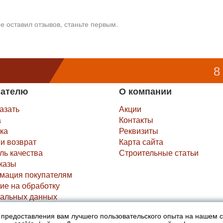
е оставил отзывов, станьте первым.
8
пателю
О компании
казать
Акции
а
Контакты
ка
Реквизиты
и возврат
Карта сайта
ль качества
Строительные статьи
казы
мация покупателям
ие на обработку
альных данных
х предоставления вам лучшего пользовательского опыта на нашем 
не являются публичной офертой (ст.435 ГК РФ).