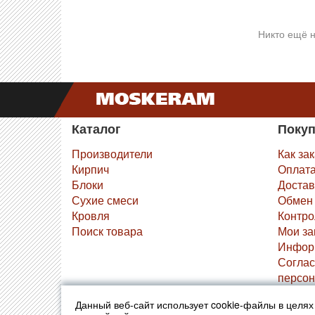
Никто ещё н
Каталог
Поку
Производители
Как за
Кирпич
Оплат
Блоки
Достав
Сухие смеси
Обмен 
Кровля
Контро
Поиск товара
Мои за
Инфор
Соглас
персон
Данный веб-сайт использует cookie-файлы в целя
© 2010-2026 Москерам
Указанные на сайте цены 