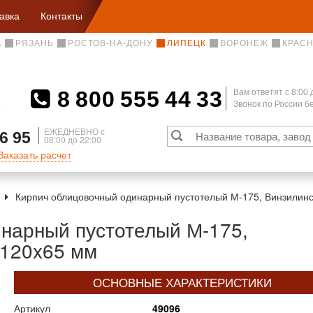
авка
Контакты
А
РЯЗАНЬ
РОСТОВ-НА-ДОНУ
ЛИПЕЦК
ВОРОНЕЖ
КРАС
8 800 555 44 33
Вам ответят c 8:00 
Звонок по России 
А
ЕЖЕДНЕВНО с
6 95
08:00 до 22:00
Заказать расчет
Кирпич облицовочный одинарный пустотелый М-175, Винзилинс
нарный пустотелый М-175,
x120x65 мм
ОСНОВНЫЕ ХАРАКТЕРИСТИКИ
Артикул
49096