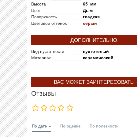
Высота
65 мм
Цвет
Дым
Поверхность
гладкая
Цветовой оттенок
серый
ДОПОЛНИТЕЛЬНО
Вид пустотности
пустотелый
Материал
керамический
ВАС МОЖЕТ ЗАИНТЕРЕСОВАТЬ
Отзывы
По дате
По оценке
По полезности