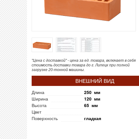
"Цена с доставкой" - цена за ед. товара, включает в себя
стоимость доставки товара до г. Липецк при полной
загрузке 20-тонной машины.
ВНЕШНИЙ ВИД
Длина
250 мм
Ширина
120 мм
Высота
65 мм
Цвет
Поверхность
гладкая