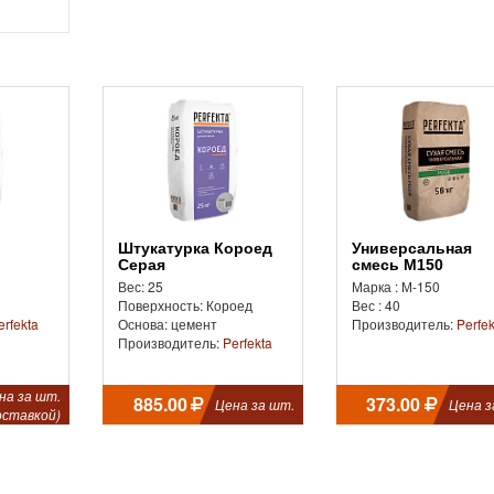
Штукатурка Короед
Универсальная
Серая
смесь М150
Вес: 25
Марка : М-150
Поверхность: Короед
Вес : 40
erfekta
Основа: цемент
Производитель:
Perfek
Производитель:
Perfekta
на за шт.
885.00
373.00
Цена за шт.
Цена з
оставкой)