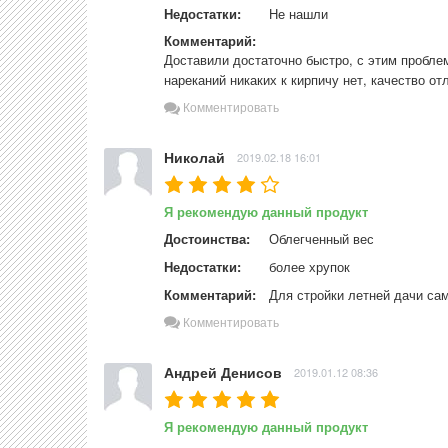
Недостатки:
Не нашли
Комментарий:
Доставили достаточно быстро, с этим проблем
нареканий никаких к кирпичу нет, качество о
Комментировать
Николай
2019.02.18 16:01
Я рекомендую данный продукт
Достоинства:
Облегченный вес
Недостатки:
более хрупок
Комментарий:
Для стройки летней дачи сам
Комментировать
Андрей Денисов
2019.01.12 08:36
Я рекомендую данный продукт