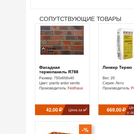
СОПУТСТВУЮЩИЕ ТОВАРЫ
Фасадная
Линкер Термо
термопанель R788
planto ardor venito
Размер: 750x656x40
Вес: 20
Цвет: planto ardor venito
Серия: Лето
Производитель:
Feldhaus
Производитель:
P
Це
42.00
669.00
2
Цена за м
(с д
-%