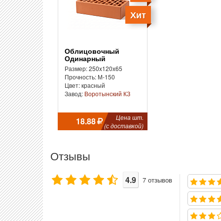
Хит
Облицовочный
Одинарный
Размер: 250x120x65
Прочность: М-150
Цвет: красный
Завод:
Воротынский КЗ
Цена шт.
18.88
(с доставкой)
Отзывы
4.9
7
отзывов