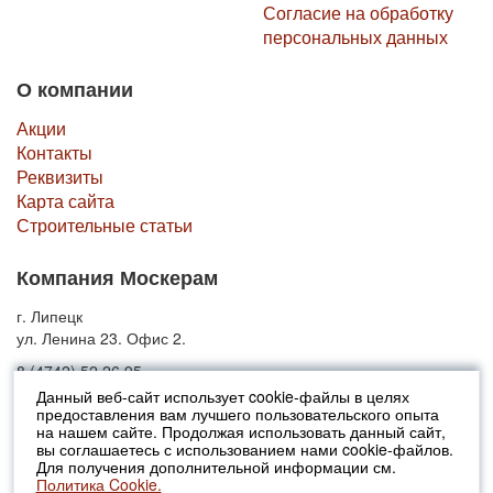
Согласие на обработку
персональных данных
О компании
Акции
Контакты
Реквизиты
Карта сайта
Строительные статьи
Компания Москерам
г. Липецк
ул. Ленина 23. Офис 2.
8 (4742) 52 26 95
Данный веб-сайт использует cookie-файлы в целях
предоставления вам лучшего пользовательского опыта
© 2010-2026 Москерам
на нашем сайте. Продолжая использовать данный сайт,
Указанные на сайте цены не являются публичной офертой (ст.435 ГК
вы соглашаетесь с использованием нами cookie-файлов.
РФ).
Для получения дополнительной информации см.
Стоимость и наличие товара просьба уточнять в офисах продаж....
Политика Cookie.