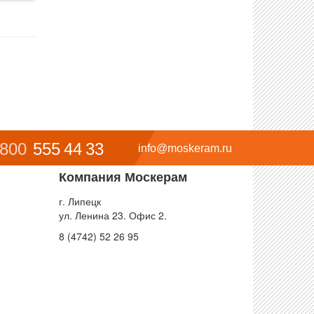
 800
555 44 33
info@moskeram.ru
Компания Москерам
г. Липецк
ул. Ленина 23. Офис 2.
8 (4742) 52 26 95