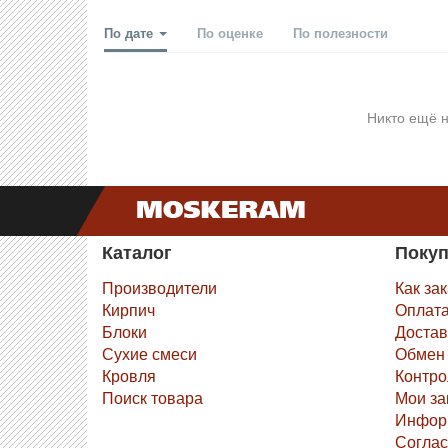
По дате
По оценке
По полезности
Никто ещё н
Каталог
Поку
Производители
Как за
Кирпич
Оплат
Блоки
Достав
Сухие смеси
Обмен 
Кровля
Контро
Поиск товара
Мои за
Инфор
Соглас