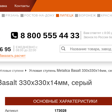
авка
Контакты
А
РЯЗАНЬ
РОСТОВ-НА-ДОНУ
ЛИПЕЦК
ВОРОНЕЖ
КРАС
8 800 555 44 33
Вам ответят c 8:00 
Звонок по России 
А
ЕЖЕДНЕВНО с
6 95
08:00 до 22:00
Заказать расчет
Угловая ступень Metalica Basalt 330x330x14мм, с
Угловые ступени
 Basalt 330x330x14мм, серый
ОСНОВНЫЕ ХАРАКТЕРИСТИКИ
Артикул
173028