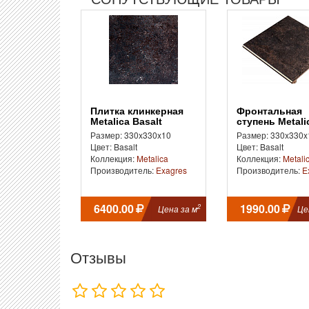
Плитка клинкерная
Фронтальная
Metalica Basalt
ступень Metali
Basalt
Размер: 330x330x10
Размер: 330x330x
Цвет: Basalt
Цвет: Basalt
Коллекция:
Metalica
Коллекция:
Metali
Производитель:
Exagres
Производитель:
E
6400.00
1990.00
2
Цена за м
Це
Отзывы