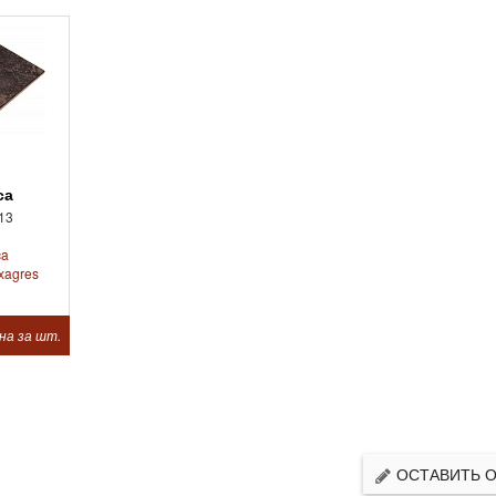
ca
13
ca
xagres
на за шт.
ОСТАВИТЬ 