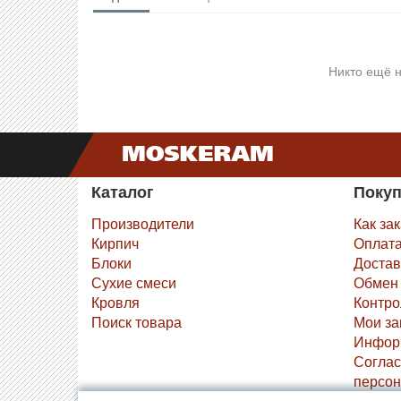
Никто ещё н
Каталог
Поку
Производители
Как за
Кирпич
Оплат
Блоки
Достав
Сухие смеси
Обмен 
Кровля
Контро
Поиск товара
Мои за
Инфор
Соглас
персон