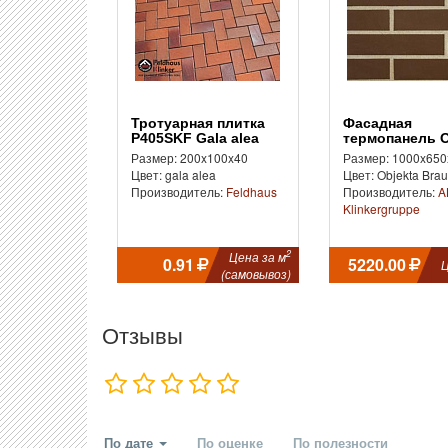
Тротуарная плитка
Фасадная
P405SKF Gala alea
термопанель O
Braun
Размер: 200x100x40
Размер: 1000x650
Цвет: gala alea
Цвет: Objekta Bra
Производитель:
Feldhaus
Производитель:
A
Klinkergruppe
2
Цена за м
0.91
5220.00
Ц
(самовывоз)
Отзывы
По дате
По оценке
По полезности