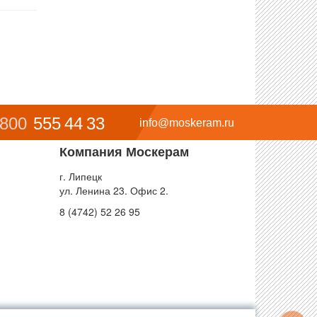
 800
555 44 33
info@moskeram.ru
Компания Москерам
г. Липецк
ул. Ленина 23. Офис 2.
8 (4742) 52 26 95