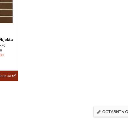
bjekta
x70
un
BC
2
ена за м
ОСТАВИТЬ 