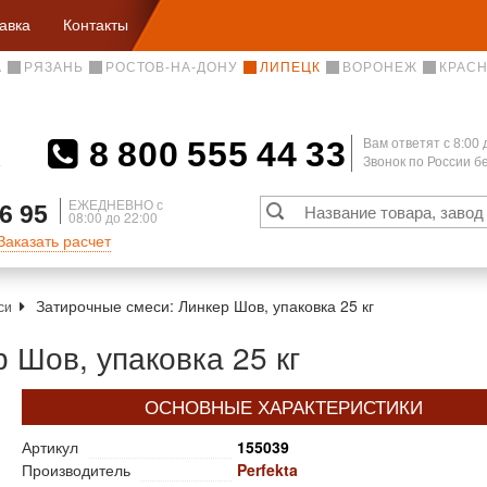
авка
Контакты
А
РЯЗАНЬ
РОСТОВ-НА-ДОНУ
ЛИПЕЦК
ВОРОНЕЖ
КРАС
8 800 555 44 33
Вам ответят c 8:00 
Звонок по России 
А
ЕЖЕДНЕВНО с
6 95
08:00 до 22:00
Заказать расчет
Затирочные смеси: Линкер Шов, упаковка 25 кг
си
 Шов, упаковка 25 кг
ОСНОВНЫЕ ХАРАКТЕРИСТИКИ
Артикул
155039
Производитель
Perfekta