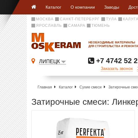
Каталог
О компании
Заводы
Дост
МОСКВА
САНКТ-ПЕТЕРБУРГ
ТУЛА
КАЛУГ
ЯРОСЛАВЛЬ
САМАРА
ТЮМЕНЬ
НЕОБХОДИМЫЕ МАТЕРИАЛЫ
ДЛЯ СТРОИТЕЛЬСТВА И РЕМОНТ
+7 4742 52 2
ЛИПЕЦК
Заказать звонок
Главная
Каталог
Сухие смеси
Затирочные сме
Затирочные смеси: Линкер