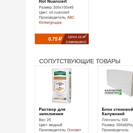
Rot Nuanciert
Размер: 200x100x45
Цвет: rot nuanciert
Производитель:
ABC
Klinkergruppe
2
Цена за м
0.75
(самовывоз)
СОПУТСТВУЮЩИЕ ТОВАРЫ
Раствор для
Блок стеновой D500
заполнения
Калужский
ФЛАЙФОРМ ХС50 WP
Газобетон
Вес: 25
Плотность: 500
Цвет: медный
Размер: 300x625x
Производитель:
Основит
Производитель: