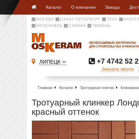
Каталог
О компании
Заводы
Дост
МОСКВА
САНКТ-ПЕТЕРБУРГ
ТУЛА
КАЛУГ
ЯРОСЛАВЛЬ
САМАРА
ТЮМЕНЬ
НЕОБХОДИМЫЕ МАТЕРИАЛЫ
ДЛЯ СТРОИТЕЛЬСТВА И РЕМОНТ
+7 4742 52 2
ЛИПЕЦК
Заказать звонок
Главная
Каталог
Тротуарная плитка
Клинкерна
Тротуарный клинкер Лон
красный оттенок