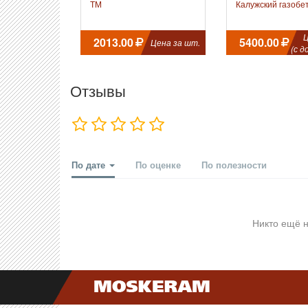
ТМ
Калужский газобе
Ц
2013.00
5400.00
Цена за шт.
(с д
Отзывы
По дате
По оценке
По полезности
Никто ещё н