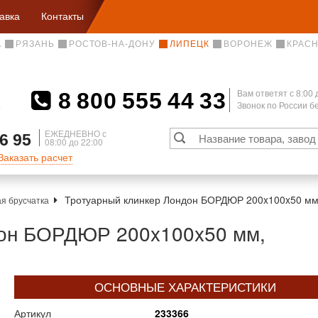
авка
Контакты
А
РЯЗАНЬ
РОСТОВ-НА-ДОНУ
ЛИПЕЦК
ВОРОНЕЖ
КРАС
8 800 555 44 33
Вам ответят c 8:00 
Звонок по России 
А
ЕЖЕДНЕВНО с
6 95
08:00 до 22:00
Заказать расчет
Тротуарный клинкер Лондон БОРДЮР 200x100x50 мм,
я брусчатка
дон БОРДЮР 200x100x50 мм,
ОСНОВНЫЕ ХАРАКТЕРИСТИКИ
Артикул
233366