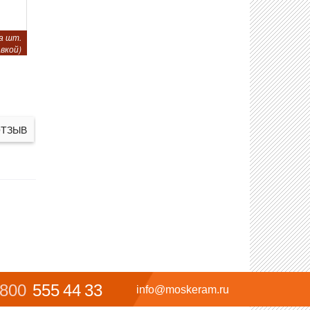
а шт.
вкой)
ОТЗЫВ
 800
555 44 33
info@moskeram.ru