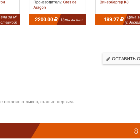
тон
Производитель:
Gres de
Винербергер КЗ
Aragon
3
ена за м
Цена з
2200.00
189.27
Цена за шт.
оставкой)
(с доста
ОСТАВИТЬ 
е оставил отзывов, станьте первым.
8