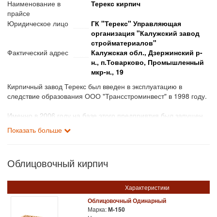
Наименование в
Терекс кирпич
прайсе
Юридическое лицо
ГК "Терекс" Управляющая
организация "Калужский завод
стройматериалов"
Фактический адрес
Калужская обл., Дзержинский р-
н., п.Товарково, Промышленный
мкр-н., 19
Кирпичный завод Терекс был введен в эксплуатацию в
следствие образования ООО "Трансстроминвест" в 1998 году.
Именно в 2006 году на базе этого предприятия был запущен
завод по производству керамического лицевого кирпича
Показать больше
высокого качества. Что характерно, кирпич, который
производит завод - редкого светло-соломенного и коричневого
оттенка.
Облицовочный кирпич
Для изготовления изделий используется французское
оборудование от бренда CERIC. Сырьем для производства
Характеристики
кирпича является уникальная огнеупорная тугоплавкая глина
Облицовочный Одинарный
Кондровского месторождения.
Марка:
М-150