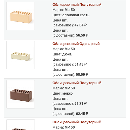
Облицовочный Полуторный
С помощью этого уникального материала, строители не
Марка:
М-150
Цвет:
слоновая кость
только избавляются от необходимости утеплять здание, но и
Цена шт.
значительно экономят на возведении фундамента.
(самовывоз):
47.04
Цена шт.
(с доставкой):
56.59
Облицовочный Одинарный
Марка:
М-150
Цвет:
дюна
Цена шт.
(самовывоз):
51.43
Цена шт.
(с доставкой):
58.59
Облицовочный Полуторный
Марка:
М-150
Цвет:
мокко
Цена шт.
(самовывоз):
51.71
Цена шт.
(с доставкой):
62.45
Облицовочный Полуторный
Марка:
М-150